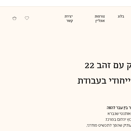
בלוג
צורפות
יצירת
אונליין
קשר
סדנאות לארגונים
תכשיטי זהב וכסף
בעיצוב אישי
לגבר
תליון מטבע עתיק עם זהב 22
יחודי בעבודת
 בין עבר להווה
אותנטי שנברא
תיק שהפך לתכשיט מודרני,