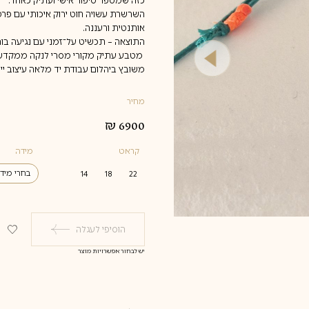
כזה שמספר סיפור אישי ועתיק כאחד.
השרשרת עשויה חוט ירוק איכותי עם פרטי
אותנטית ורעננה.
התוצאה – תכשיט על־זמני עם נגיעה בוהמ
משובץ ביהלום עבודת יד מלאה עיצוב ייחודי – a Kind
מחיר
₪
6900
קראט
מידה
בחרי מיד
14
18
22
4
4.5
הוסיפי לעגלה
5
5.5
יש לבחור אפשרויות מוצר
6
6.5
7
7.5