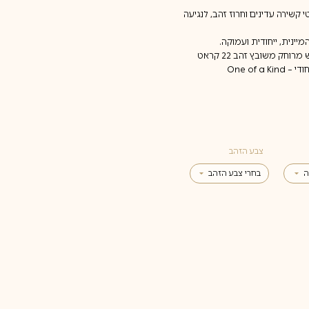
 קשירה עדינים וחרוז זהב, לנגיעה
יינית, ייחודית ועמוקה.
מטבע עתיק מקורי מסרי לנקה ממקדש מרוחק משובץ זהב 22 קראט
One of 
צבע הזהב
ה
בחרי צבע הזהב
צהוב
לבן
אדום