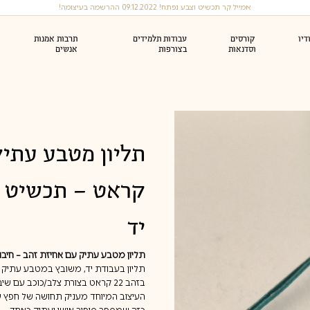
אמייל קר תכשיט וצבע נפתח! 09.12.2022 ההרשמה בעיצומה!
יו
קורסים
עבודות תלמידים
תרבות אמנות
וסדנאות
בצורפות
אנשים
סי צורפות (לצורפים)
סדנה זוגית (או עד 6)
טבעות נישואין
ראות זהב
צמידי זהב
ואירוסין
סדנאות צורפות חד פעמיות
קראט – תכשיט י
יד
תליון מטבע עתיק עם אחיזת זהב – חיבור
תליון בעבודת יד, משובץ במטבע עתיק 
בזהב 22 קראט בצורת צלב/כוכב עם שיבוץ יהלום במרכז.
העיצוב המיוחד מעניק תחושה של חפץ ע