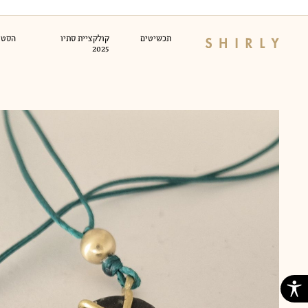
Ski
t
conten
תכשיטים
קולקציית סתיו
הסטוד
2025
לימוד צורפות
קור
טבעות זהב
עגילי זהב
שרש