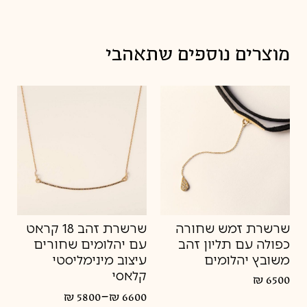
מדיניות החלפות
8.5
9
מוצרים נוספים שתאהבי
9.5
10
שרשרת זמש שחורה
שרשרת זהב 18 קראט
כפולה עם תליון זהב
עם יהלומים שחורים
משובץ יהלומים
עיצוב מינימליסטי
קלאסי
₪
6500
–
₪
5800
₪
6600
טווח