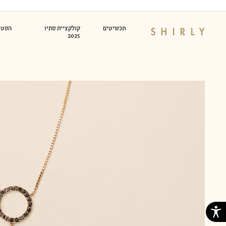
Ski
t
conten
תכשיטים
קולקציית סתיו
הסטוד
2025
לימוד צורפות
קור
טבעות זהב
עגילי זהב
שרש