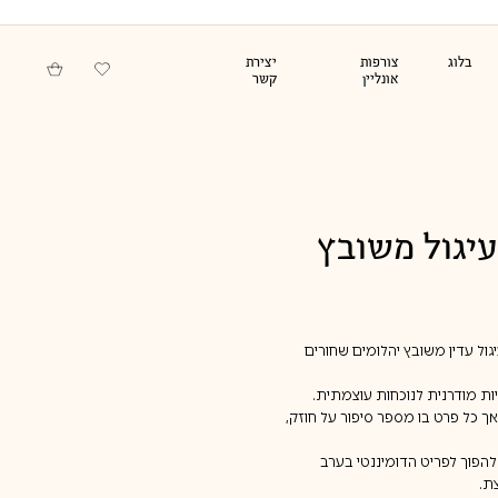
בלוג
צורפות
יצירת
אונליין
קשר
סדנאות לארגונים
תכשיטי זהב וכסף
בעיצוב אישי
לגבר
יגול משובץ
, עם עיגול עדין משובץ יהלומים שחורים
טיות מודרנית לנוכחות עוצמתית.
 אך כל פרט בו מספר סיפור על חוזק,
להפוך לפריט הדומיננטי בערב
ת.