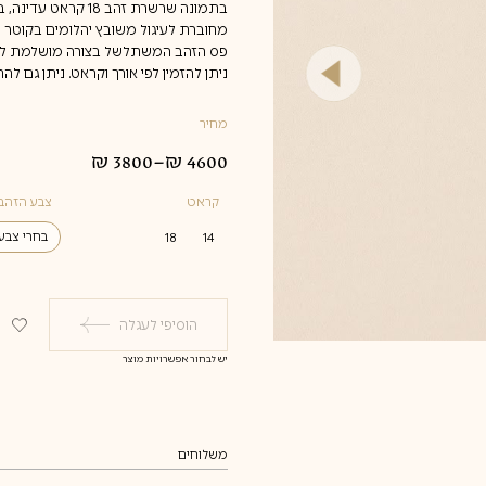
בתמונה שרשרת זהב 18 קראט עדינה, באורך של 42 ס"מ,
מחוברת לעיגול משובץ יהלומים בקוטר של ס"מ
פס הזהב המשתלשל בצורה מושלמת למחשוף ואורכו 5 ס"
ניתן להזמין לפי אורך וקראט. ניתן גם ל
מחיר
₪
3800
–
₪
4600
טווח
מחירים:
קראט
צבע הזהב
עד
בחרי צבע
18
14
צהוב
לבן
הוסיפי לעגלה
אדום
יש לבחור אפשרויות מוצר
משלוחים