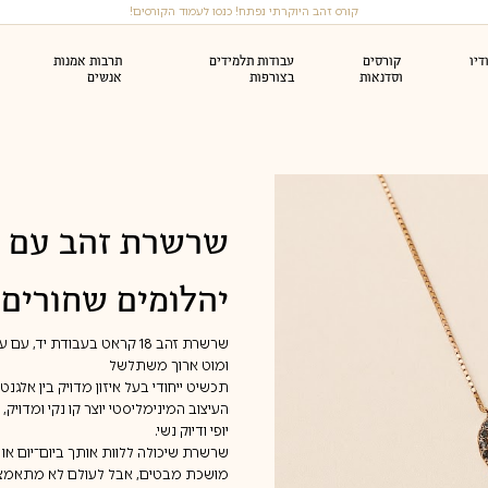
קורס זהב היוקרתי נפתח! כנסו לעמוד הקורסים!
יו
קורסים
עבודות תלמידים
תרבות אמנות
וסדנאות
בצורפות
אנשים
סי צורפות (לצורפים)
סדנה זוגית (או עד 6)
טבעות נישואין
ראות זהב
צמידי זהב
ואירוסין
שרשרת זהב עם ע
סדנאות צורפות חד פעמיות
יהלומים שחורים
שרשרת זהב 18 קראט בעבודת יד
ומוט ארוך משתלשל
תכשיט ייחודי בעל איזון מדויק בין אלגנ
העיצוב המינימליסטי יוצר קו נקי ומדויק,
יופי ודיוק נשי.
שרשרת שיכולה ללוות אותך ביום־יום או 
מושכת מבטים, אבל לעולם לא מתאמצ