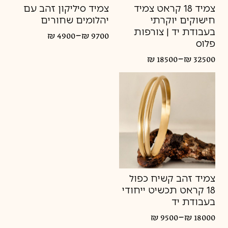
צמיד 18 קראט צמיד
צמיד סיליקון זהב עם
חישוקים יוקרתי
יהלומים שחורים
בעבודת יד | צורפות
–
₪
4900
₪
9700
טווח
פלוס
מחירים:
–
₪
18500
₪
32500
טווח
עד
מחירים:
עד
צמיד זהב קשיח כפול
18 קראט תכשיט ייחודי
בעבודת יד
–
₪
9500
₪
18000
טווח