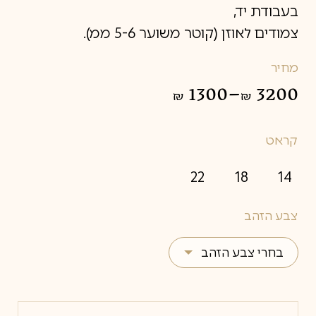
בעבודת יד,
צמודים לאוזן (קוטר משוער 5-6 ממ).
מחיר
1300
–
3200
₪
₪
טווח
מחירים:
קראט
עד
22
18
14
צבע הזהב
בחרי צבע הזהב
צהוב