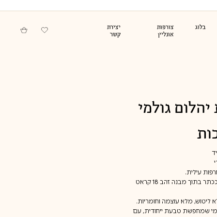
בלוג
צורפות
יצירת
אונליין
קשר
סדנאות לארגונים
תכשיטי זהב וכסף
בעיצוב אישי
לגבר
הלום גולמי
ות
ד
רפות עילית.
היהלום הגולמי – בין קראט ל־1.2 – מונח ככתר בתוך מבנה זהב 18 קראט
 ליטוש, מלא עוצמה וחומריות.
מי שמחפשת טבעת ייחודית, עם