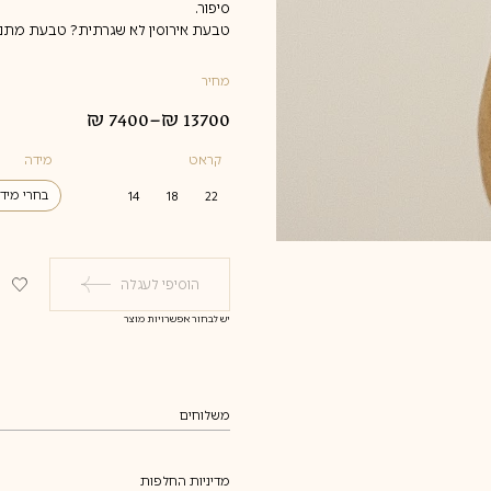
סיפור.
טבעת אירוסין לא שגרתית? טבעת מתנה 
מחיר
₪
7400
–
₪
13700
טווח
מחירים:
קראט
מידה
עד
בחרי מיד
14
18
22
4
4.5
הוסיפי לעגלה
5
5.5
יש לבחור אפשרויות מוצר
6
6.5
7
7.5
משלוחים
8
משלוחים
8.5
9
מדיניות החלפות