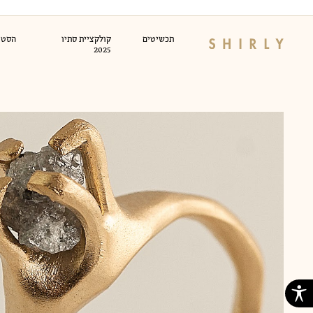
Ski
t
conten
תכשיטים
קולקציית סתיו
הסטוד
2025
לימוד צורפות
קור
טבעות זהב
עגילי זהב
שרש