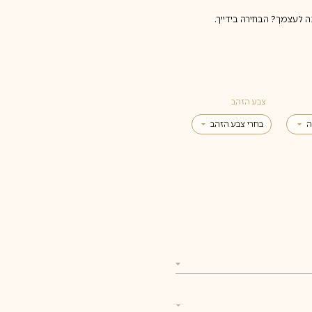
לעצמך? הבחירה בידייך.
צבע הזהב
ה
בחרי צבע הזהב
צהוב
לבן
אדום