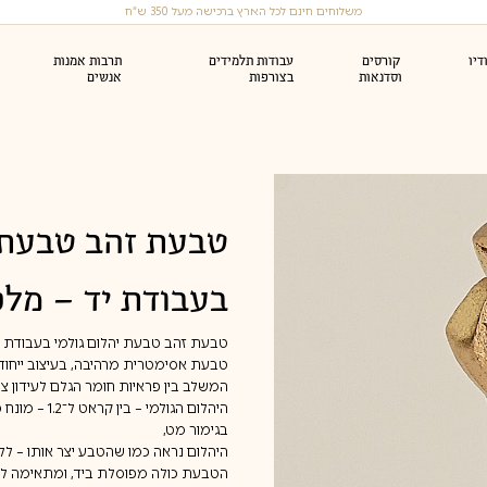
משלוחים חינם לכל הארץ ברכישה מעל 350 ש״ח
יו
קורסים
עבודות תלמידים
תרבות אמנות
וסדנאות
בצורפות
אנשים
סי צורפות (לצורפים)
סדנה זוגית (או עד 6)
טבעות נישואין
ראות זהב
צמידי זהב
ואירוסין
טבעת זהב טבעת י
סדנאות צורפות חד פעמיות
בעבודת יד – מלכ
טבעת זהב טבעת יהלום גולמי בעבודת י
טבעת אסימטרית מרהיבה, בעיצוב ייחודי
המשלב בין פראיות חומר הגלם לעידון צו
בגימור מט,
היהלום נראה כמו שהטבע יצר אותו – ללא
הטבעת כולה מפוסלת ביד, ומתאימה ל