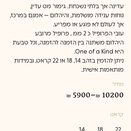
עדינה אך בלתי נשכחת. גימור מט עדין,
נוחות ענידה מושלמת, והיהלום — אמנם במרכז,
אך לעולם לא פוגע או מפריע.
עובי הפרופיל כ 2 ממ , פרופיל מרובע
היהלום משתנה בין הזמנה להזמנה, וכל טבעת
היא One of a Kind.
ניתן להזמין בזהב 14, 18 או 22 קראט, ובמידות
מותאמות אישית.
מחיר
5900
–
10200
₪
₪
טווח
מחירים:
קראט
עד
14
18
22