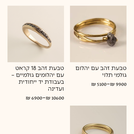
טווח
טווח
מחירים:
מחירים:
עד
עד
טבעת זהב עם יהלום
טבעת זהב 18 קראט
גולמי תלוי
עם יהלומים גולמיים –
בעבודת יד ייחודית
–
₪
5100
₪
9900
טווח
ועדינה
מחירים:
–
₪
6900
₪
10600
טווח
עד
מחירים:
עד