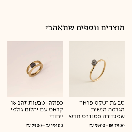
8
מדיניות החלפות
8.5
9
מוצרים נוספים שתאהבי
9.5
10
טבעת “שקט פראי”
כפולה- טבעות זהב 18
הגרסה הנשית
קראט עם יהלום גולמי
שמגדירה סטנדרט חדש
ייחודי
–
–
₪
7500
₪
13400
₪
3900
₪
7900
טווח
טווח