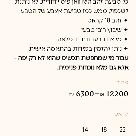
כל
טבעת זהב
היא וואן פיס ייחודית, לא ניתנת
לשכפול, ממש כמו טביעת אצבע של הטבע.
✦ זהב 18 קראט
✦ שיבוץ רובי טבעי
✦ מיוצרת בעבודת יד מלאה
✦ ניתן להזמין במידות בהתאמה אישית
עבור מי שמחפשת תכשיט שהוא לא רק יפה –
אלא גם מלא נוכחות פנימית.
מחיר
6300
–
12200
₪
₪
טווח
מחירים:
קראט
עד
14
18
22